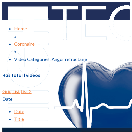
Home
»
Coronaire
»
Video Categories: Angor réfractaire
Has total
1 videos
Grid
List
List 2
Date
Date
Title