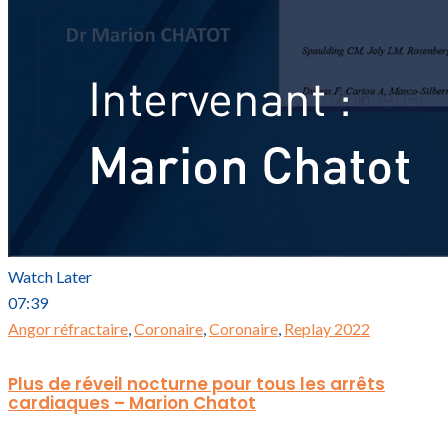
Watch Later
07:39
Angor réfractaire
,
Coronaire
,
Coronaire
,
Replay 2022
Plus de réveil nocturne pour tous les arrêts
cardiaques – Marion Chatot