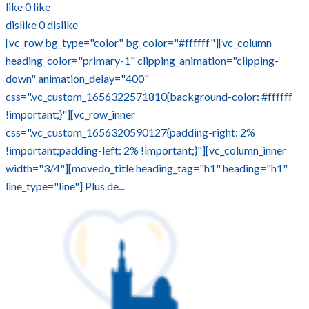
like
0
like
dislike
0
dislike
[vc_row bg_type="color" bg_color="#ffffff"][vc_column
heading_color="primary-1" clipping_animation="clipping-
down" animation_delay="400"
css=".vc_custom_1656322571810{background-color: #ffffff
!important;}"][vc_row_inner
css=".vc_custom_1656320590127{padding-right: 2%
!important;padding-left: 2% !important;}"][vc_column_inner
width="3/4"][movedo_title heading_tag="h1" heading="h1"
line_type="line"] Plus de...