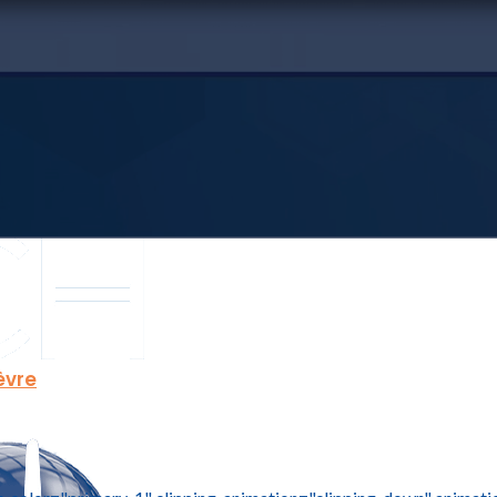
èvre