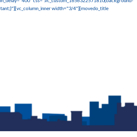
ation_delay="400" css=".vc_custom_1656322571810{background-
tant;}"][vc_column_inner width="3/4"][movedo_title