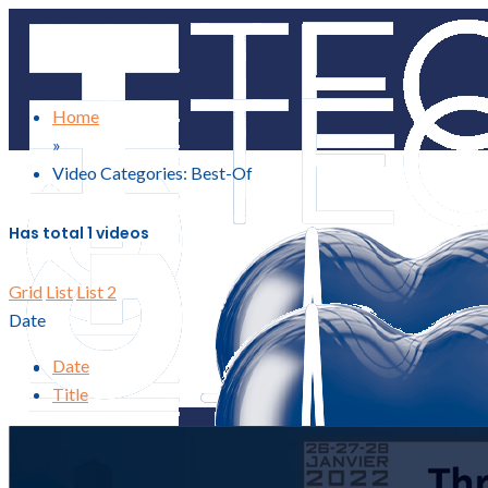
Home
INTERVENANTS
»
Video Categories: Best-Of
INSCRIPTION
Has total
1 videos
Grid
List
List 2
PARTENAIRES
Date
Date
À LA DEMANDE
Title
CORONAIRE
STRUCTUREL
PARAMÉDICAL