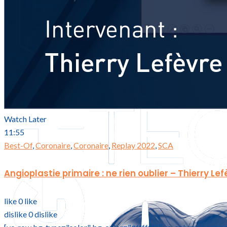
Watch Later
11:55
Best-Of
,
Coronaire
,
Coronaire
,
Replay 2022
,
SCA
Angioplastie primaire : ne rien oublier – Thierry Lef
like
0
like
dislike
0
dislike