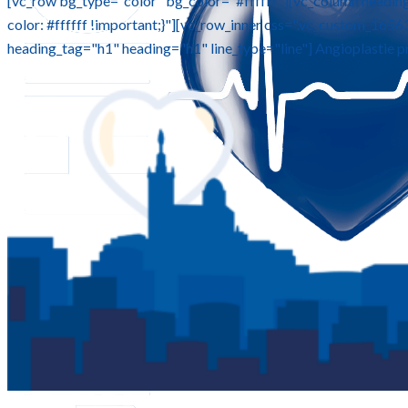
[vc_row bg_type="color" bg_color="#ffffff"][vc_column headi
color: #ffffff !important;}"][vc_row_inner css=".vc_custom_16
heading_tag="h1" heading="h1" line_type="line"] Angioplastie pri