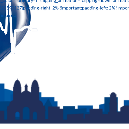
ng_color="primary-1" clipping_animation="clipping-down" anim
56320590127{padding-right: 2% !important;padding-left: 2% !impor
maire...