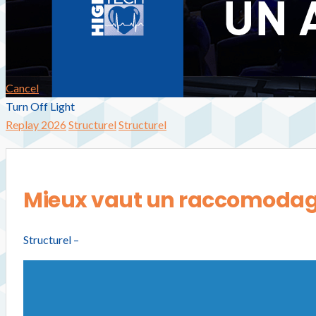
Cancel
Turn Off Light
Replay 2026
Structurel
Structurel
Mieux vaut un raccomodag
Structurel –