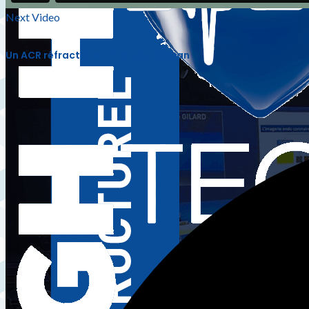
Next Video
Un ACR réfractaire – Patrick Ohlman