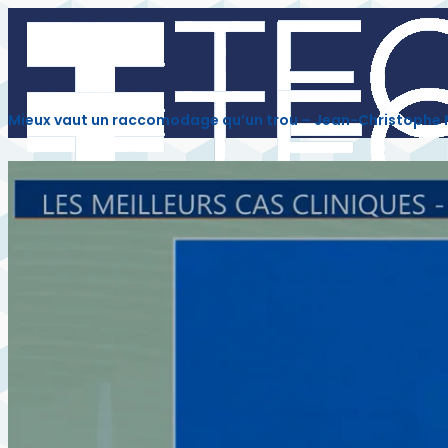
Mieux vaut un raccomodage qu’un trou – Jean-Christophe
INTERVENANTS
INSCRIPTION
PARTENAIRES
À LA DEMANDE
CORONAIRE
STRUCTUREL
PARAMÉDICAL