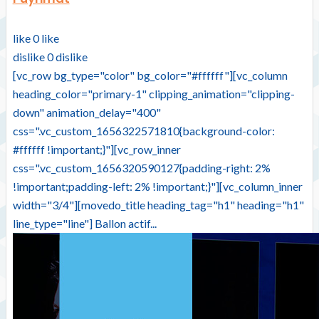
like
0
like
dislike
0
dislike
[vc_row bg_type="color" bg_color="#ffffff"][vc_column
heading_color="primary-1" clipping_animation="clipping-
down" animation_delay="400"
css=".vc_custom_1656322571810{background-color:
#ffffff !important;}"][vc_row_inner
css=".vc_custom_1656320590127{padding-right: 2%
!important;padding-left: 2% !important;}"][vc_column_inner
width="3/4"][movedo_title heading_tag="h1" heading="h1"
line_type="line"] Ballon actif...