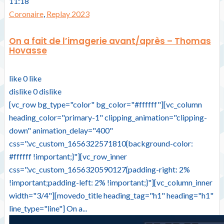
11:18
Coronaire
,
Replay 2023
On a fait de l’imagerie avant/après – Thomas
Hovasse
like
0
like
dislike
0
dislike
[vc_row bg_type="color" bg_color="#ffffff"][vc_column
heading_color="primary-1" clipping_animation="clipping-
down" animation_delay="400"
css=".vc_custom_1656322571810{background-color:
#ffffff !important;}"][vc_row_inner
css=".vc_custom_1656320590127{padding-right: 2%
!important;padding-left: 2% !important;}"][vc_column_inner
width="3/4"][movedo_title heading_tag="h1" heading="h1"
line_type="line"] On a...