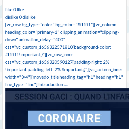
like
0
like
dislike
0
dislike
[vc_row bg_type="color" bg_color="#ffffff"][vc_column
heading_color="primary-1" clipping_animation="clipping-
down" animation_delay="400"
css=".vc_custom_1656322571810{background-color:
#ffffff !important;}"][vc_row_inner
css=".vc_custom_1656320590127{padding-right: 2%
!important;padding-left: 2% !important;}"][vc_column_inner
width="3/4"][movedo_title heading_tag="h1" heading="h1"
line_type="line"] Introduction :...