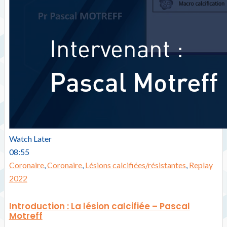
Watch Later
08:55
Coronaire
,
Coronaire
,
Lésions calcifiées/résistantes
,
Replay
2022
Introduction : La lésion calcifiée – Pascal
Motreff