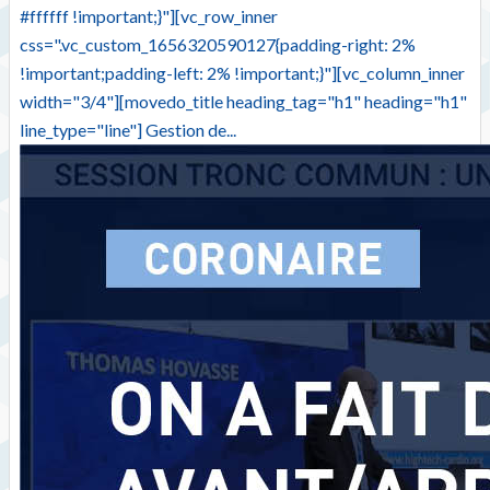
#ffffff !important;}"][vc_row_inner
css=".vc_custom_1656320590127{padding-right: 2%
!important;padding-left: 2% !important;}"][vc_column_inner
width="3/4"][movedo_title heading_tag="h1" heading="h1"
line_type="line"] Gestion de...