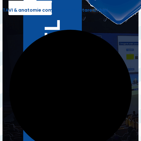
TAVI & anatomie complexe – Kaoutare Chbini