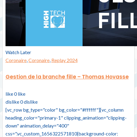
Watch Later
Coronaire
,
Coronaire
,
Replay 2024
Gestion de la branche fille – Thomas Hovasse
like
0
like
dislike
0
dislike
[vc_row bg_type="color" bg_color="#ffffff"][vc_column
heading_color="primary-1" clipping_animation="clipping-
down" animation_delay="400"
css=".vc_custom_1656322571810{background-color: