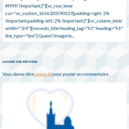
#ffffff !important;}"][vc_row_inner
css=".vc_custom_1656320590127{padding-right: 2%
!important;padding-left: 2% !important;}"][vc_column_inner
width="3/4"][movedo_title heading_tag="h1" heading="h1"
line_type="line"] Quand l’imagerie...
LAISSER UNE RÉPONSE
Vous devez être
connecté
pour poster un commentaire.