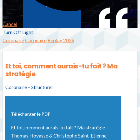
Cancel
Turn Off Light
Coronaire
Coronaire
Replay 2026
Et toi, comment aurais-tu fait ? Ma
stratégie
Coronaire – Structurel
Télécharger le PDF
Et toi, comment aurais-tu fait ? Ma stratégie –
Thomas Hovasse & Christophe Saint-Etienne