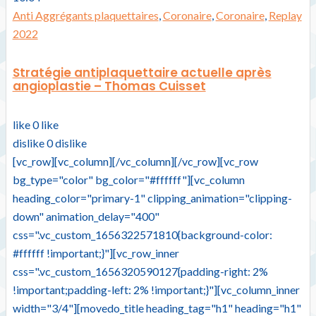
Anti Aggrégants plaquettaires
,
Coronaire
,
Coronaire
,
Replay
2022
Stratégie antiplaquettaire actuelle après
angioplastie – Thomas Cuisset
like
0
like
dislike
0
dislike
[vc_row][vc_column][/vc_column][/vc_row][vc_row
bg_type="color" bg_color="#ffffff"][vc_column
heading_color="primary-1" clipping_animation="clipping-
down" animation_delay="400"
css=".vc_custom_1656322571810{background-color:
#ffffff !important;}"][vc_row_inner
css=".vc_custom_1656320590127{padding-right: 2%
!important;padding-left: 2% !important;}"][vc_column_inner
width="3/4"][movedo_title heading_tag="h1" heading="h1"