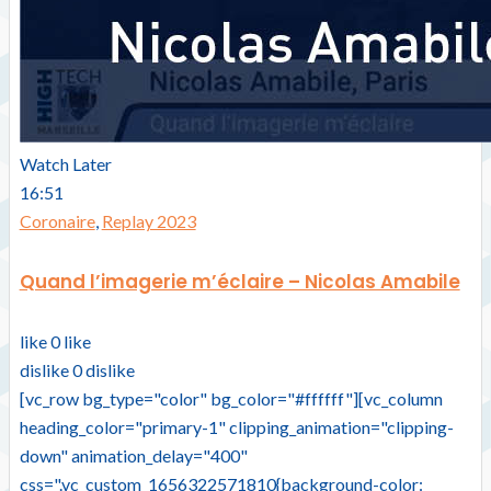
Watch Later
16:51
Coronaire
,
Replay 2023
Quand l’imagerie m’éclaire – Nicolas Amabile
like
0
like
dislike
0
dislike
[vc_row bg_type="color" bg_color="#ffffff"][vc_column
heading_color="primary-1" clipping_animation="clipping-
down" animation_delay="400"
css=".vc_custom_1656322571810{background-color: