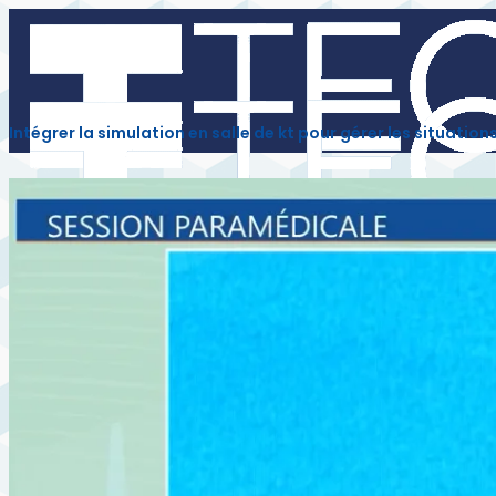
Intégrer la simulation en salle de kt pour gérer les situati
INTERVENANTS
INSCRIPTION
PARTENAIRES
À LA DEMANDE
CORONAIRE
STRUCTUREL
PARAMÉDICAL