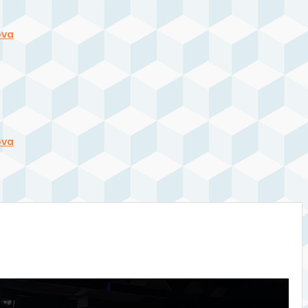
ova
ova