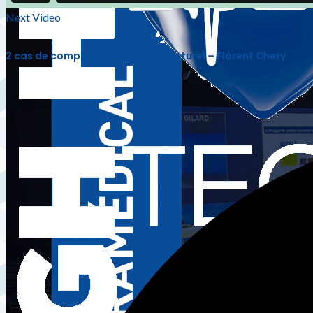
Next Video
2 cas de complications : cas structurel – Florent Chery