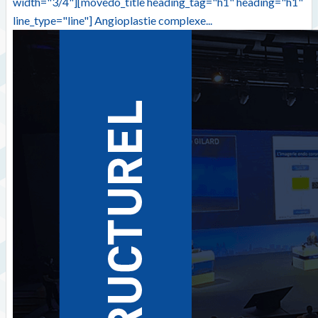
width="3/4"][movedo_title heading_tag="h1" heading="h1"
line_type="line"] Angioplastie complexe...