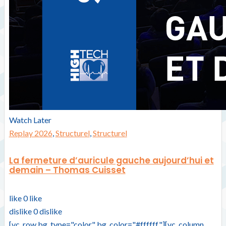
Watch Later
Replay 2026
,
Structurel
,
Structurel
La fermeture d’auricule gauche aujourd’hui et
demain – Thomas Cuisset
like
0
like
dislike
0
dislike
[vc_row bg_type="color" bg_color="#ffffff"][vc_column