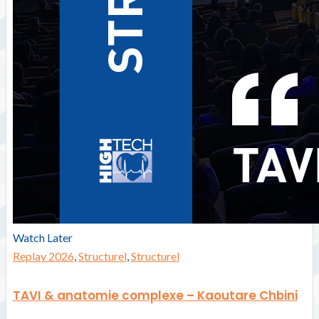
Watch Later
Replay 2026
,
Structurel
,
Structurel
TAVI & anatomie complexe – Kaoutare Chbini