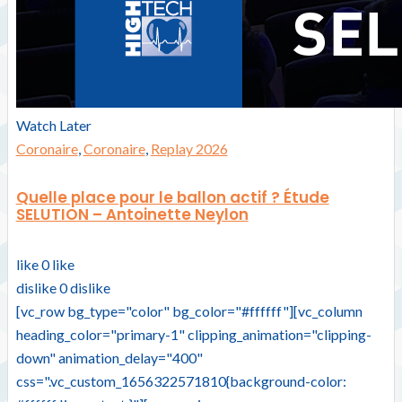
Watch Later
Coronaire
,
Coronaire
,
Replay 2026
Quelle place pour le ballon actif ? Étude
SELUTION – Antoinette Neylon
like
0
like
dislike
0
dislike
[vc_row bg_type="color" bg_color="#ffffff"][vc_column
heading_color="primary-1" clipping_animation="clipping-
down" animation_delay="400"
css=".vc_custom_1656322571810{background-color: