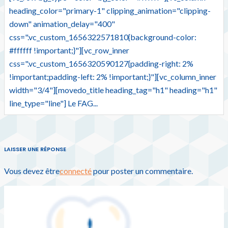
heading_color="primary-1" clipping_animation="clipping-
down" animation_delay="400"
css=".vc_custom_1656322571810{background-color:
#ffffff !important;}"][vc_row_inner
css=".vc_custom_1656320590127{padding-right: 2%
!important;padding-left: 2% !important;}"][vc_column_inner
width="3/4"][movedo_title heading_tag="h1" heading="h1"
line_type="line"] Le FAG...
LAISSER UNE RÉPONSE
Vous devez être
connecté
pour poster un commentaire.