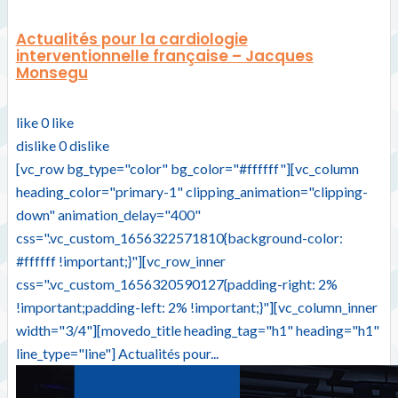
Actualités pour la cardiologie
interventionnelle française – Jacques
Monsegu
like
0
like
dislike
0
dislike
[vc_row bg_type="color" bg_color="#ffffff"][vc_column
heading_color="primary-1" clipping_animation="clipping-
down" animation_delay="400"
css=".vc_custom_1656322571810{background-color:
#ffffff !important;}"][vc_row_inner
css=".vc_custom_1656320590127{padding-right: 2%
!important;padding-left: 2% !important;}"][vc_column_inner
width="3/4"][movedo_title heading_tag="h1" heading="h1"
line_type="line"] Actualités pour...