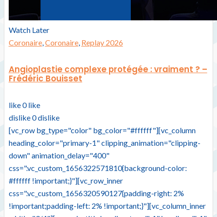
Watch Later
Coronaire
,
Coronaire
,
Replay 2026
Angioplastie complexe protégée : vraiment ? –
Frédéric Bouisset
like
0
like
dislike
0
dislike
[vc_row bg_type="color" bg_color="#ffffff"][vc_column
heading_color="primary-1" clipping_animation="clipping-
down" animation_delay="400"
css=".vc_custom_1656322571810{background-color:
#ffffff !important;}"][vc_row_inner
css=".vc_custom_1656320590127{padding-right: 2%
!important;padding-left: 2% !important;}"][vc_column_inner