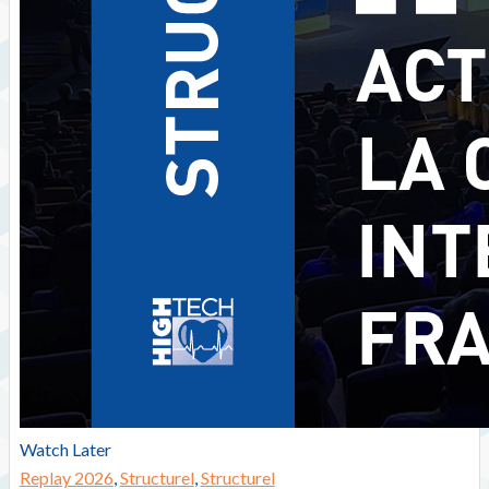
Watch Later
Replay 2026
,
Structurel
,
Structurel