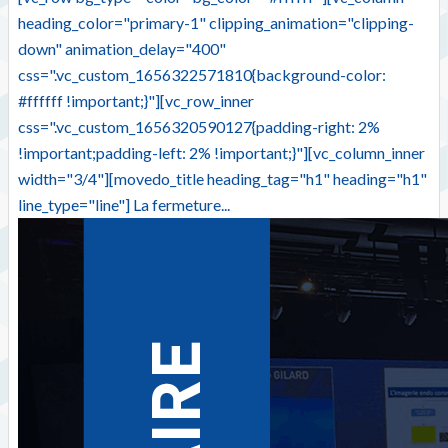
heading_color="primary-1" clipping_animation="clipping-
down" animation_delay="400"
css=".vc_custom_1656322571810{background-color:
#ffffff !important;}"][vc_row_inner
css=".vc_custom_1656320590127{padding-right: 2%
!important;padding-left: 2% !important;}"][vc_column_inner
width="3/4"][movedo_title heading_tag="h1" heading="h1"
line_type="line"] La fermeture...