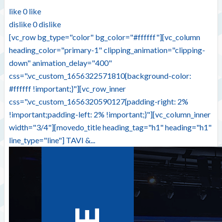
like
0
like
dislike
0
dislike
[vc_row bg_type="color" bg_color="#ffffff"][vc_column
heading_color="primary-1" clipping_animation="clipping-
down" animation_delay="400"
css=".vc_custom_1656322571810{background-color:
#ffffff !important;}"][vc_row_inner
css=".vc_custom_1656320590127{padding-right: 2%
!important;padding-left: 2% !important;}"][vc_column_inner
width="3/4"][movedo_title heading_tag="h1" heading="h1"
line_type="line"] TAVI &...