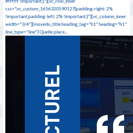
#ffffff !important;}"][vc_row_inner
css=".vc_custom_1656320590127{padding-right: 2%
!important;padding-left: 2% !important;}"][vc_column_inner
width="3/4"][movedo_title heading_tag="h1" heading="h1"
line_type="line"] Quelle place...