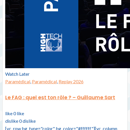
Watch Later
Paramédical
,
Paramédical
,
Replay 2026
Le FAG : quel est ton rôle ? – Guillaume Sart
like
0
like
dislike
0
dislike
[vc_row bg_type="color" bg_color="#ffffff"][vc_column