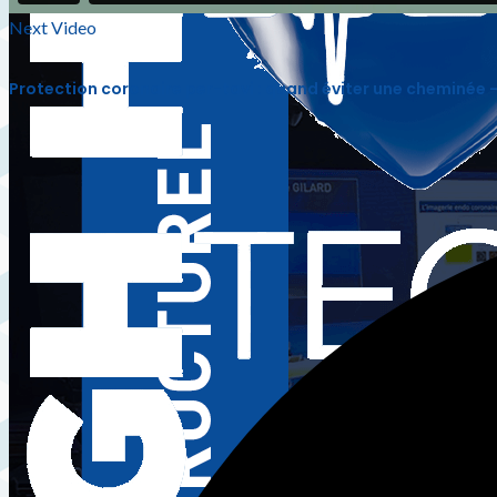
Next Video
Protection coronaire per-tavi : quand éviter une cheminée 