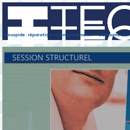
Tricuspide : réparation ou remplacement ? – Guillaume Leu
INTERVENANTS
INSCRIPTION
PARTENAIRES
À LA DEMANDE
CORONAIRE
STRUCTUREL
PARAMÉDICAL