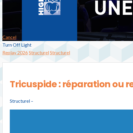
Cancel
Turn Off Light
Replay 2026
Structurel
Structurel
Tricuspide : réparation ou
Structurel –