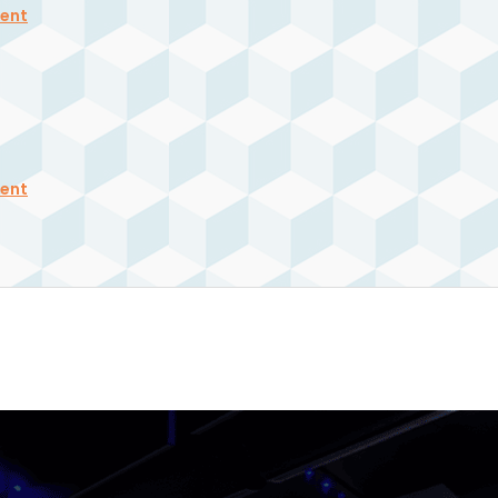
rent
rent